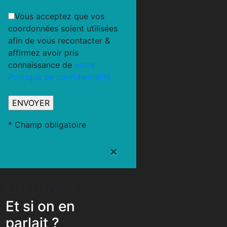
Vous acceptez que vos
coordonnées soient utilisées
afin de vous recontacter &
affirmez avoir pris
connaissance de
notre
Politique de confidentialité.
* Champ obligatoire
×
Un projet
Et si on en
parlait ?