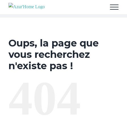
Skip
to
content
Oups, la page que
vous recherchez
n'existe pas !
404