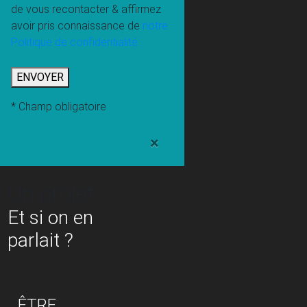
de vous recontacter & affirmez
avoir pris connaissance de
notre
Politique de confidentialité.
* Champ obligatoire
×
Un projet
Et si on en
parlait ?
ÊTRE