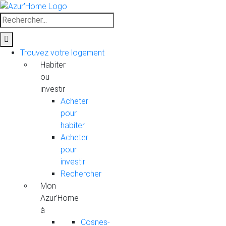
Skip
to
Rechercher
content
Trouvez votre logement
Habiter
ou
investir
Acheter
pour
habiter
Acheter
pour
investir
Rechercher
Mon
Azur’Home
à
Cosnes-