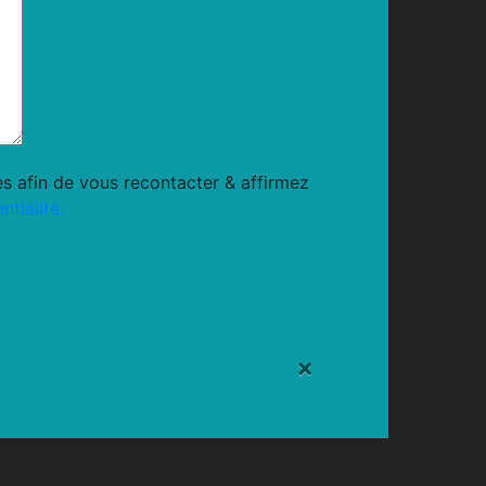
s afin de vous recontacter & affirmez
ntialité.
×