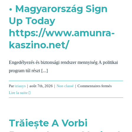
Instantly
• Magyarország Sign
Up Today
https://www.amunra-
kaszino.net/
Engedélyezés és biztonsági rendszer mennyiség A politikai
program túl részt [...]
sur
Par
iziasys
|
août 7th, 2026
|
Non classé
|
Commentaires fermés
Friss
Lire la suite
Kivételt
Emel
És
Trăiește A Vorbi
Küldöttség
Fedezze